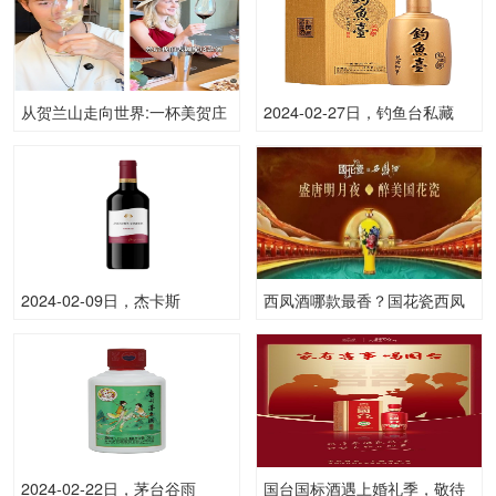
从贺兰山走向世界:一杯美贺庄
2024-02-27日，钓鱼台私藏
园葡萄酒，如何让外国博主为
（金装）500ML53.00度酒每
之惊叹?
瓶的价格是多少呢？
2024-02-09日，杰卡斯
西凤酒哪款最香？国花瓷西凤
（Jacobs Creek)经典
酒让人回味无穷
750ML13.90度酒每瓶的价格
是多少呢？
2024-02-22日，茅台谷雨
国台国标酒遇上婚礼季，敬待