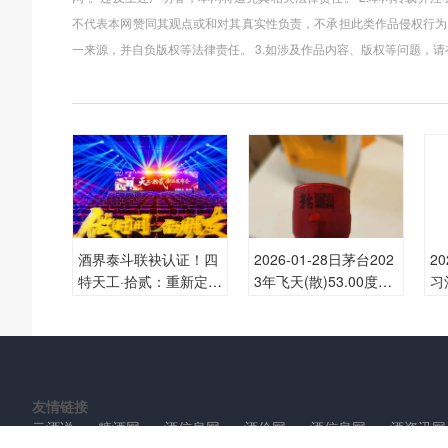
不代表本网赞同其观点或和对其真实性负责，不承担此类作品侵权行为
一来源，并自负版权等法律责任。 3.如涉及作品内容、版权等问题，
酒界泰斗联袂认证！四
2026-01-28日茅台202
2
特天工·拾贰：重新定义
3年飞天(散)53.00度酒
习
高端白酒的“时间价值”
价格为1,720一瓶，上
每
涨 10元
友情链接
云酒说
糖酒网
酒信息网
酒价网
酒信息网
酒资讯网
网
酒123网
酒1234网
酒12345网
云酒世界网
酒资