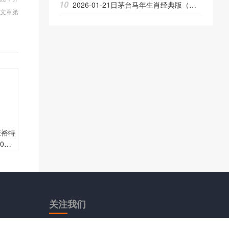
10
2026-01-21日茅台马年生肖经典版（散）53.00度酒价格为2,180一瓶，下跌 55元
文章第
，张裕特
00度
少
关注
我们