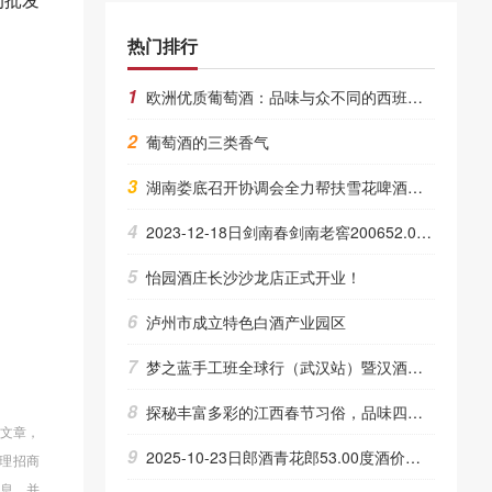
热门排行
1
欧洲优质葡萄酒：品味与众不同的西班牙、意大利风土
2
葡萄酒的三类香气
3
湖南娄底召开协调会全力帮扶雪花啤酒项目早日投产 11-01
4
2023-12-18日剑南春剑南老窖200652.00度酒的价格，剑南春批发参考价格48一瓶
5
怡园酒庄长沙沙龙店正式开业！
6
泸州市成立特色白酒产业园区
7
梦之蓝手工班全球行（武汉站）暨汉酒上市发布会在武汉举行
8
探秘丰富多彩的江西春节习俗，品味四特酒里的家乡味
的文章，
9
2025-10-23日郎酒青花郎53.00度酒价格为660一瓶，下跌 10元
理招商
信息，并