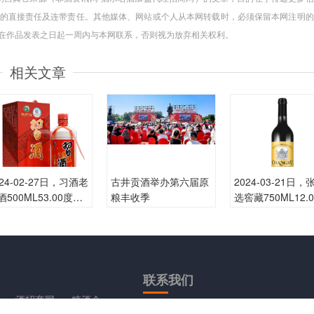
的直接责任及连带责任。其他媒体、网站或个人从本网转载时，必须保留本网注明的
请在作品发表之日起一周内与本网联系，否则视为放弃相关权利。
相关文章
024-02-27日，习酒老
古井贡酒举办第六届原
2024-03-21日
酒500ML53.00度酒
粮丰收季
选窖藏750ML12.
瓶的价格是多少呢？
酒每瓶的价格是多
呢？
联系
我们
酒招商网
糖酒会
讯网
卖酒网
酒行