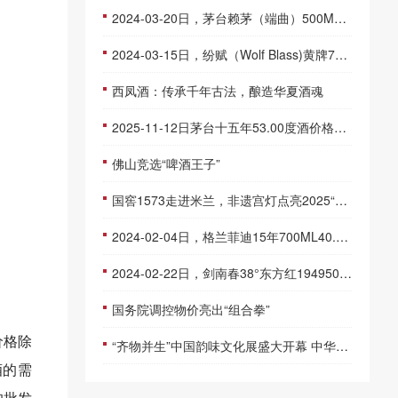
2024-03-20日，茅台赖茅（端曲）500ML53.00度酒每瓶的价格是多少呢？
2024-03-15日，纷赋（Wolf Blass)黄牌750ML13.50度酒每瓶的价格是多少呢？
西凤酒：传承千年古法，酿造华夏酒魂
2025-11-12日茅台十五年53.00度酒价格为3,760一瓶，下跌 20元
佛山竞选“啤酒王子”
国窖1573走进米兰，非遗宫灯点亮2025“新生万物”展
2024-02-04日，格兰菲迪15年700ML40.00度酒每瓶的价格是多少呢？
2024-02-22日，剑南春38°东方红1949500ML38.00度酒每瓶的价格是多少呢？
国务院调控物价亮出“组合拳”
价格除
“齐物并生”中国韵味文化展盛大开幕 中华酒和中国非遗名品亮相巴黎
酒的需
的批发