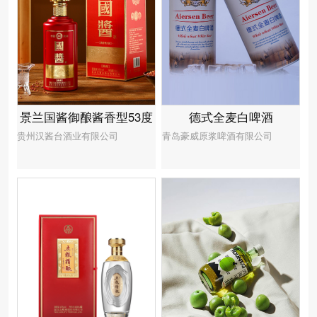
景兰国酱御酿酱香型53度
德式全麦白啤酒
贵州汉酱台酒业有限公司
青岛豪威原浆啤酒有限公司