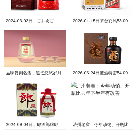
2024-03-03日，古井贡古
2026-01-15日茅台巽风53.00
16500ML50.00度酒每瓶的价
度酒价格为1,080一瓶，下跌
格是多少呢？
20元
品味复刻名酒，追忆悠悠岁月
2026-06-24日董酒特密54.00
里的经典味道
度酒价格为425一瓶，下跌 5元
2024-09-04日，郎酒郎牌郎
泸州老窖：今年动销、开瓶比
500ML53.00度酒每瓶的价格
去年下半年有改善