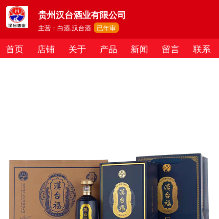
贵州汉台酒业有限公司
主营：白酒,汉台酒
已年审
首页
店铺
关于
产品
新闻
留言
联系