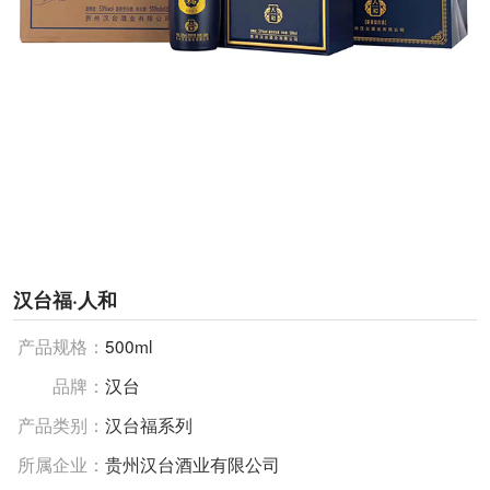
汉台福·人和
产品规格：
500ml
品牌：
汉台
产品类别：
汉台福系列
所属企业：
贵州汉台酒业有限公司