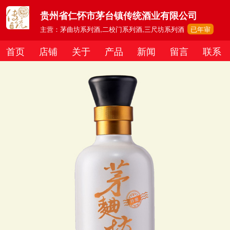
贵州省仁怀市茅台镇传统酒业有限公司
主营：茅曲坊系列酒,二校门系列酒,三尺坊系列酒
已年审
首页
店铺
关于
产品
新闻
留言
联系