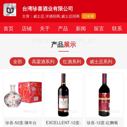
台湾珍喜酒业有限公司
主营：威士忌,洋酒招商,威士忌招商
已年审
首页
店铺
关于
产品
新闻
留言
联系
PRODUCT DISPLAY
产品
展示
全部
高粱酒系列
红酒系列
威士忌系列
珍喜-52度-陳年台
EXCELLENT-12度-
珍喜-12度-紅麴葡