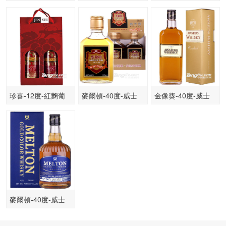
灣高粱酒
黑后紅酒
萄酒750ml
珍喜-12度-紅麴葡
麥爾頓-40度-威士
金像獎-40度-威士
萄酒禮盒(珍喜紅麴
忌 150ML
忌700ML
葡萄酒750ML 2入
裝)
麥爾頓-40度-威士
忌 500ML