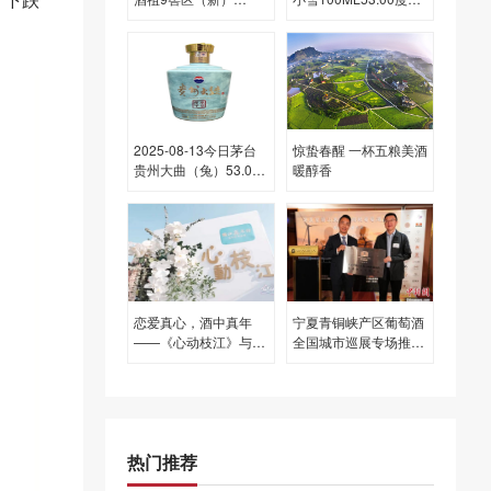
500ML50.00度酒每瓶
每瓶的价格是多少呢？
的价格是多少呢？
2025-08-13今日茅台
惊蛰春醒 一杯五粮美酒
贵州大曲（兔）53.00
暖醇香
度酒价格为1,410一
瓶，下跌 90元
恋爱真心，酒中真年
宁夏青铜峡产区葡萄酒
——《心动枝江》与枝
全国城市巡展专场推介
江真年份的浪漫邂逅
会走进香港
热门推荐