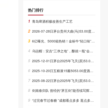
热门排行
1
青岛啤酒积极改善生产工艺
2
2026-07-28日茅台贵州大曲(马)53.00度酒价格为1,050一瓶，下跌 30元
3
6亿曝光、5000箱热销！金标牛“轻口味”何以征服年轻市场？
4
乌毡帽：安吉“三净之地”，酿就一瓶“会呼吸”的清爽型黄酒
5
2025-12-01日茅台2025年飞天(原)53.00度酒价格为1,575一瓶，下跌 5元
6
2025-10-20日五粮液15酱5053.00度酒价格为570一瓶，上涨 570元
7
2025-08-22日茅台2025年飞天(原)53.00度酒价格为1,845一瓶，下跌 10元
8
剑南春归队 曾经的“茅五剑”能否续写辉煌？
9
“过完春节过春糖 ”成都看点多多 逛点多多……