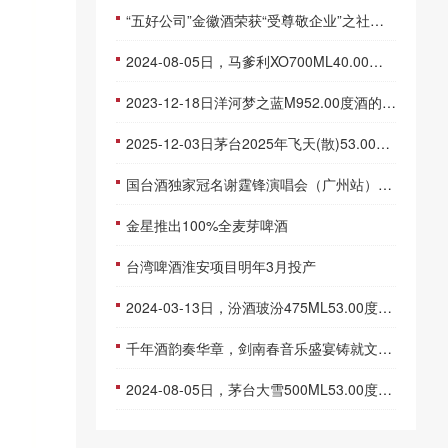
“五好公司”金徽酒荣获“受尊敬企业”之社会责任领航企业
2024-08-05日，马爹利XO700ML40.00度酒每瓶的价格是多少呢？
2023-12-18日洋河梦之蓝M952.00度酒的价格，洋河批发参考价格910一瓶
2025-12-03日茅台2025年飞天(散)53.00度酒价格为1,540一瓶，下跌 10元
国台酒独家冠名谢霆锋演唱会（广州站）即将开唱！
金星推出100%全麦芽啤酒
台湾啤酒淮安项目明年3月投产
2024-03-13日，汾酒玻汾475ML53.00度酒每瓶的价格是多少呢？
千年酒韵奏华章，剑南春音乐盛宴铸就文化营销新典范
2024-08-05日，茅台大雪500ML53.00度酒每瓶的价格是多少呢？