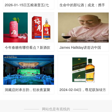
2026-01-15日五粮液普五(七
生命中的那坛酒｜成龙：携手
代)52.00度酒价格为840一瓶，
每一位龙的传人，传承优秀中
上涨 20元
国文化
今年春糖有哪些看点？新酒饮
James Halliday讲造访中国
组团C位亮相
洞藏启封承古韵，狂欢夜宴聚
2024-02-04日，尊尼获加绿方
新声|2025绿豆大曲开坛大典在
750ML43.00度酒每瓶的价格
泸州成功举办
是多少呢？
网站也是有底线的