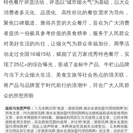
特色餐厅评选活动，评选以“城市烟火气”为基础，以大众
消费者多元化、品质化、高性价比的餐饮需求为导向，
聚焦口碑载道、雅俗共赏的大众餐厅，旨在为广大消费
者提供一份极具参考价值的美食榜单，服务于人民群众
对美好生活的向往，让烟火气为群众幸福加分。两季活
动走过全国16城15站，赋能了近万家优秀特色餐厅，实
现了25亿+的综合曝光，形成了金标牛产品、牛栏山品牌
与当下大众烟火生活、美食文旅等社会热点的强关联，
将产品与品牌置于时代前行的浪潮中，符合广大人民群
众的所想所盼
1.凡本网注明“来源：酒资讯网-酒水名酒加盟代理招商网”的
版权与免责声明：
所有文章，均为酒资讯网-酒水名酒加盟代理招商网合法拥有版权或有权使用的
文章，未经本网授权不得转载、摘编或利用其它方式使用上述文章。已经本网
授权使用文章的，应在授权范围内使用，并注明“来源：酒资讯网-酒水名酒加
盟代理招商网”。违反上述声明者，本网将追究其相关法律责任。 2.本网转载
并注明自其它来源（非酒资讯网-酒水名酒加盟代理招商网）的文章，目的在于