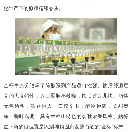
化生产下的原粮精酿品质。
金标牛充分继承了陈酿系列产品适口性强、饮后舒适度
高的优良特性，入口柔顺不辣喉，饮后过劲儿快。酒体
无色透明，窖香悦人，口感柔顺，醇厚饱满，柔甜爽
净，香味谐调，具有牛栏山特色的淡雅浓香风格。贴标
左下角醒目位置是识别纯粮固态发酵白酒的“金标”标志，