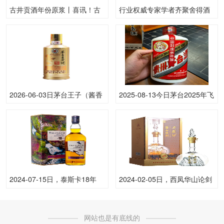
古井贡酒年份原浆丨喜讯！古
行业权威专家学者齐聚舍得酒
井贡酒获颁“中华老字号”
业，共话白酒产业品质升级新
路径
2026-06-03日茅台王子（酱香
2025-08-13今日茅台2025年飞
经典）53.00度酒价格为170一
天(原)53.00度酒价格为1,890
瓶，下跌 20元
一瓶，下跌 15元
2024-07-15日，泰斯卡18年
2024-02-05日，西凤华山论剑
700ML45.80度酒每瓶的价格
20年500ML52.00度酒每瓶的
是多少呢？
价格是多少呢？
网站也是有底线的