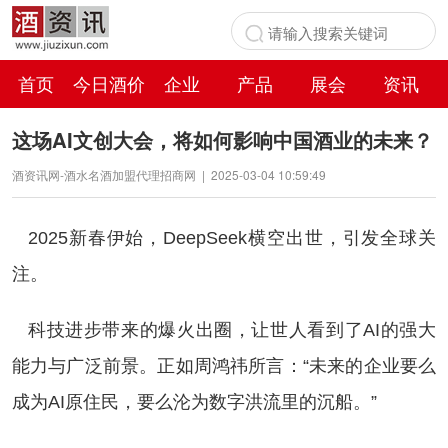
首页
今日酒价
企业
产品
展会
资讯
百科
这场AI文创大会，将如何影响中国酒业的未来？
酒资讯网-酒水名酒加盟代理招商网
|
2025-03-04 10:59:49
2025新春伊始，DeepSeek横空出世，引发全球关
注。
科技进步带来的爆火出圈，让世人看到了AI的强大
能力与广泛前景。正如周鸿祎所言：“未来的企业要么
成为AI原住民，要么沦为数字洪流里的沉船。”