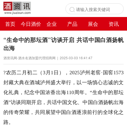
首页
今日酒价
企业
产品
展会
资讯
百科
“生命中的那坛酒”访谈开启 共话中国白酒扬帆
出海
酒资讯网-酒水名酒加盟代理招商网
|
2025-03-03 16:41:47
?农历二月初二（3月1日），2025泸州老窖·国窖1573
封藏大典在酒城泸州盛大举行，以一场慎心志诚的文
化礼典，纪念中国浓香出海110周年。“生命中的那坛
酒”访谈同期开启，共话中国文化、中国白酒扬帆出海
的传奇荣耀，共同展望中国白酒逐浪前行的全球化之
路。