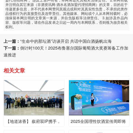
并注明自其它来源（非酒资讯网-酒水名酒加盟代理招商网）的文章，目的在于
传递更多信息，并不代表本网赞同其观点或和对其真实性负责，不承担此类作
品侵权行为的直接责任及连带责任。其他媒体、网站或个人从本网转载时，必
须保留本网注明的文章第一来源，并自负版权等法律责任。 3.如涉及作品内
容、版权等问题，请在作品发表之日起一周内与本网联系，否则视为放弃相关
权利。
上一篇：
“生命中的那坛酒”访谈开启 共话中国白酒扬帆出海
下一篇：
倒计时100天！2025布鲁塞尔国际葡萄酒大奖赛筹备工作加
速推进
相关文章
【地道浓香】 叙府双IP携手，
2025全国理性饮酒宣传周即将
蓝标大曲“破圈”再造流量高峰
启动 中酒协联手多方共推理性