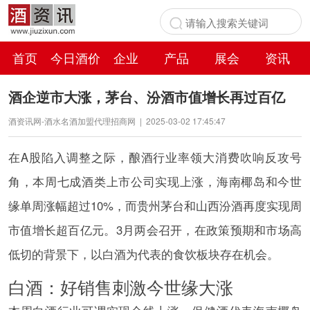
首页
今日酒价
企业
产品
展会
资讯
百科
酒企逆市大涨，茅台、汾酒市值增长再过百亿
酒资讯网-酒水名酒加盟代理招商网
|
2025-03-02 17:45:47
在A股陷入调整之际，酿酒行业率领大消费吹响反攻号
角，本周七成酒类上市公司实现上涨，海南椰岛和今世
缘单周涨幅超过10%，而贵州茅台和山西汾酒再度实现周
市值增长超百亿元。3月两会召开，在政策预期和市场高
低切的背景下，以白酒为代表的食饮板块存在机会。
白酒：好销售刺激今世缘大涨