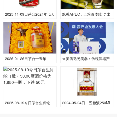
2025-11-09日茅台2024年飞天
飘香APEC，五粮液赓续“走出
(原)53.00度酒价格为1,700一
去”新篇
瓶，下跌 40元
2026-01-26日茅台十五年
当美酒遇见美器：传统酒器产
53.00度酒价格为4,090一瓶，
业如何“破圈”500亿新赛道？
上涨 10元
2025-08-19今日茅台生肖蛇
2024-05-24日，五粮液250ML
（散）53.00度酒价格为1,850
普五(八代)250ML52.00度酒每
一瓶，下跌 50元
瓶的价格是多少呢？