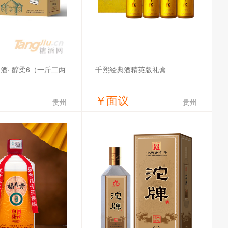
酒· 醇柔6（一斤二两
千熙经典酒精英版礼盒
￥
面议
贵州
贵州
获取底价
获取底价
东北沧酒业有限公司
千熙酒业集团