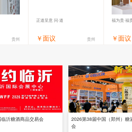
正道呈意 问·道
福为贵·福
￥
面议
￥
面议
贵州
贵州
价
获取底价
限公司
贵州金窖酒业（集团）有限公司
贵州福
3届临沂糖酒商品交易会
2026第38届中国（郑州）
会