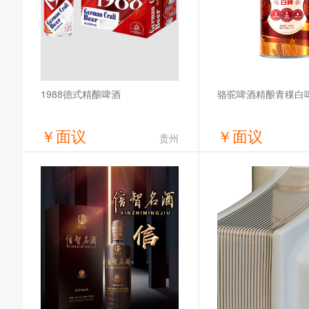
1988德式精酿啤酒
骆驼啤酒精酿青稞白
￥
面议
￥
面议
贵州
获取底价
获取底
哈尔滨全麦啤酒有限公司
骆驼啤酒（安徽）有