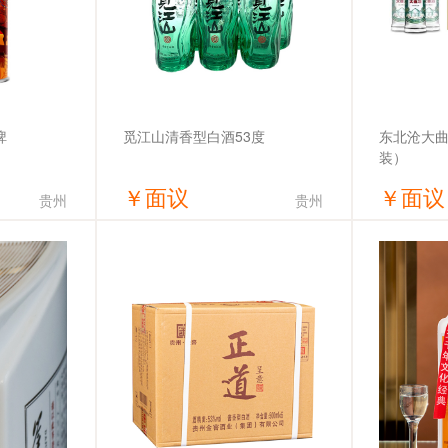
觅江山清香型白酒53度
啤
东北沧大曲
装）
￥
面议
￥
面议
贵州
贵州
价
获取底价
限责任公司
汝海酒水（济南）有限公司
吉林省