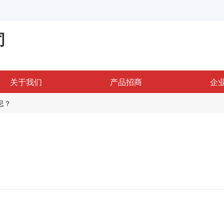
司
关于我们
产品招商
企
忌？