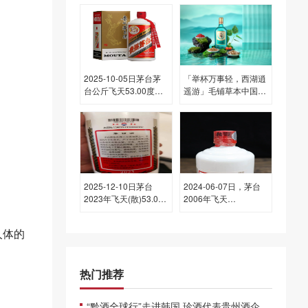
每瓶的价格是多少呢？
2025-10-05日茅台茅
「举杯万事轻，西湖逍
台公斤飞天53.00度酒
遥游」毛铺草本中国行
价格为3,180一瓶，下
第三季正式启动！
跌 20元
2025-12-10日茅台
2024-06-07日，茅台
2023年飞天(散)53.00
2006年飞天
度酒价格为1,700一
(散)500ML53.00度酒
瓶，下跌 20元
每瓶的价格是多少呢？
人体的
热门推荐
“黔酒全球行”走进韩国 珍酒代表贵州酒企作推介