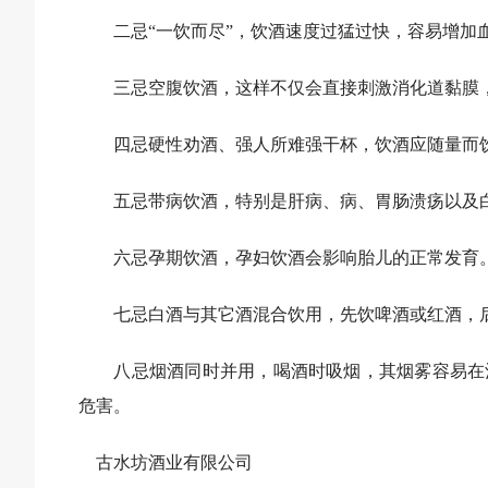
二忌“一饮而尽”，饮酒速度过猛过快，容易增加
三忌空腹饮酒，这样不仅会直接刺激消化道黏膜，
四忌硬性劝酒、强人所难强干杯，饮酒应随量而
五忌带病饮酒，特别是肝病、病、胃肠溃疡以及白
六忌孕期饮酒，孕妇饮酒会影响胎儿的正常发育
七忌白酒与其它酒混合饮用，先饮啤酒或红酒，后
八忌烟酒同时并用，喝酒时吸烟，其烟雾容易在酒
危害。
古水坊酒业有限公司