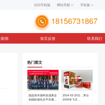
访问手机版
网站导航
手机版
18156731867
业新闻
留言反馈
联系我们
热门图文
国晶茶本酒科技成果达
2024-03-20日，茅台
到国际领先水平并通过
2005年飞天
专家组鉴定
(散)500ML53.00度酒