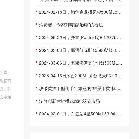
2024-02-18日，钓鱼台龙樽凤玺500ML53.00度酒每瓶的价格是多少呢？
消费者、专家对啤酒“触电”的看法
2024-05-22日，奔富(Penfolds)BIN28750ML14.50度酒每瓶的价格是多少呢？
2024-03-03日，郎酒红花郎15500ML53.00度酒每瓶的价格是多少呢？
2024-03-06日，五粮液普五(七代)500ML52.00度酒每瓶的价格是多少呢？
的文章，
2026-04-16日茅台200ML茅台飞天53.00度酒价格为590一瓶，上涨 10元
理招商
攻破黄酒干型化千年难题的“胜景干黄”惊艳亮相
信息，并
文章第
沱牌创新营销模式赋能双节市场
2024-03-01日，白云边4星500ML53.00度酒每瓶的价格是多少呢？