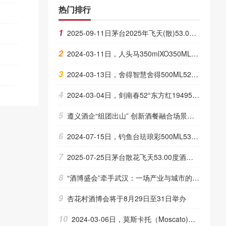
热门排行
1
2025-09-11日茅台2025年飞天(散)53.00度酒价格为1,785一瓶，下跌 5元
2
2024-03-11日，人头马350mlXO350ML40.00度酒每瓶的价格是多少呢？
3
2024-03-13日，舍得智慧舍得500ML52.00度酒每瓶的价格是多少呢？
4
2024-03-04日，剑南春52°东方红1949500ML52.00度酒每瓶的价格是多少呢？
5
遵义酒企“组团出山” 创新酒餐融合场景破局消费边界
6
2024-07-15日，钓鱼台珐琅彩500ML53.00度酒每瓶的价格是多少呢？
7
2025-07-25日茅台散花飞天53.00度酒价格为3,000一瓶，上涨 10元
8
“酒博盛会”牵手武汉：一场产业与城市的“醉”佳拍档
9
杏花村酒博会将于8月29日至31日举办
10
2024-03-06日，莫斯卡托（Moscato)小草750ML5.50度酒每瓶的价格是多少呢？