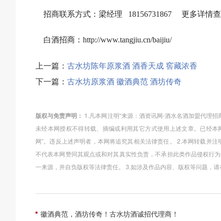
招商联系方式：
梁经理 18156731867
更多详情查看：htt
白酒招商：http://www.tangjiu.cn/baijiu/
上一篇：
古水坊陈年原浆酒 酒香天成 窖藏浓香
下一篇：
古水坊原浆酒 徽酒典范 酒坊传奇
版权与免责声明：
1.凡本网注明“来源：酒资讯网-酒水名酒加盟代理
未经本网授权不得转载、摘编或利用其它方式使用上述文章。已经本网
网”。违反上述声明者，本网将追究其相关法律责任。 2.本网转载并
不代表本网赞同其观点或和对其真实性负责，不承担此类作品侵权行为
一来源，并自负版权等法律责任。 3.如涉及作品内容、版权等问题，
徽酒典范，酒坊传奇！古水坊酒诚招代理商！