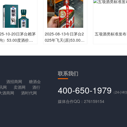
025-10-20日茅台赖茅
2025-08-13今日茅台2
五项酒类标准发布
狗）53.00度酒价格
025年飞天(原)53.00度
530一瓶，上涨 530
酒价格为1,890一瓶，
下跌 15元
联系
我们
酒招商网
糖酒会
400-650-1979
讯网
卖酒网
酒行
（24小
大酒商网
酒时代网
媒体合作QQ：276159154