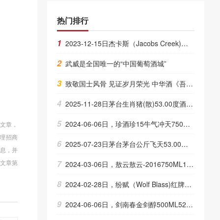
热门排行
1
2023-12-15日杰卡斯（Jacobs Creek)双桶创酿14.80度酒的价格，杰卡斯（Jacobs Creek)批发参考价格150一
2
武威是全国唯一的“中国葡萄酒城”
3
致敬国士风骨 见证岁月荣光 中华酒《吾家吾国》十亿级流量燃情收官
4
2025-11-28日茅台生肖猪(散)53.00度酒价格为2,630一瓶，下跌 70元
5
2024-06-06日，珍酒珍15牛气冲天750ML53.00度酒每瓶的价格是多少呢？
的文章，
理招商
6
2025-07-23日茅台茅台公斤飞天53.00度酒的价格，相对昨天价格波动为上涨 10元
信息，并
7
文章第
2024-03-06日，敖云敖云-2016750ML15.00度酒每瓶的价格是多少呢？
8
2024-02-28日，纷赋（Wolf Blass)红牌750ML13.50度酒每瓶的价格是多少呢？
9
2024-06-06日，剑南春金剑醇500ML52.00度酒每瓶的价格是多少呢？