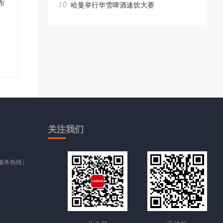
10
哈曼举行华雪啤酒速饮大赛
关注
我们
时服务热线）