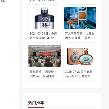
国行”，共谋酒旅融合
2024-03-04日，舍得
河北平泉首家！山庄集
米兰舍得500ML52.00
团“全自动菌厂”震撼开
度酒每瓶的价格是多少
机
呢？
聚焦品质·共启新程｜
2025-07-29日习酒君
2026年山东省白酒感
品习酒53.00度酒价格
官质量鉴评大会开幕
为640一瓶，下跌 5元
热门推荐