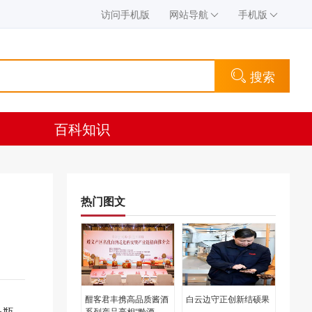
访问手机版
网站导航
手机版
搜索
百科知识
热门图文
酣客君丰携高品质酱酒
白云边守正创新结硕果
一瓶，
系列产品亮相“黔酒中