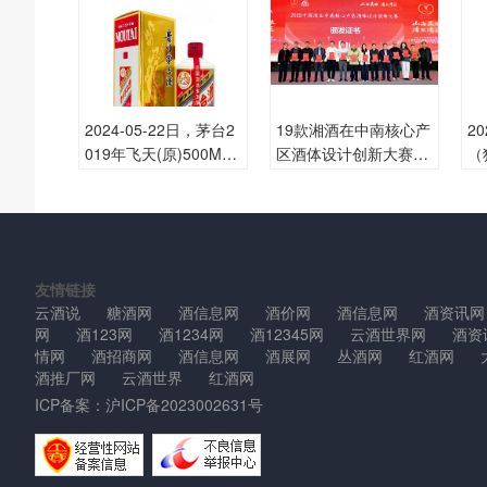
2024-05-22日，茅台2
19款湘酒在中南核心产
2
019年飞天(原)500ML5
区酒体设计创新大赛创
（
3.00度酒每瓶的价格是
佳绩
为
多少呢？
元
友情链接
云酒说
糖酒网
酒信息网
酒价网
酒信息网
酒资讯网
网
酒123网
酒1234网
酒12345网
云酒世界网
酒资
情网
酒招商网
酒信息网
酒展网
丛酒网
红酒网
酒推厂网
云酒世界
红酒网
ICP备案：
沪ICP备2023002631号