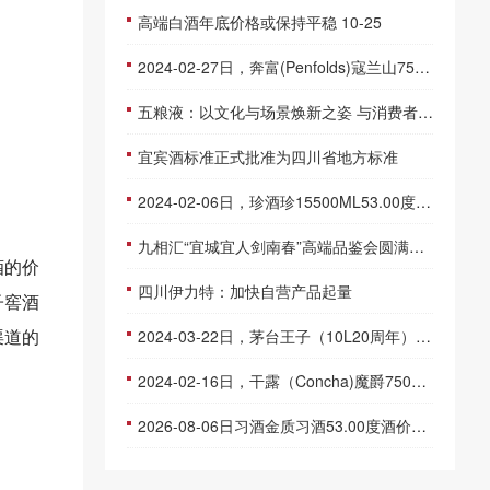
高端白酒年底价格或保持平稳 10-25
2024-02-27日，奔富(Penfolds)寇兰山750ML14.50度酒每瓶的价格是多少呢？
五粮液：以文化与场景焕新之姿 与消费者共赴和美新年之约
宜宾酒标准正式批准为四川省地方标准
2024-02-06日，珍酒珍15500ML53.00度酒每瓶的价格是多少呢？
九相汇“宜城宜人剑南春”高端品鉴会圆满落幕
酒的价
四川伊力特：加快自营产品起量
子窖酒
渠道的
2024-03-22日，茅台王子（10L20周年）10000ML53.00度酒每瓶的价格是多少呢？
2024-02-16日，干露（Concha)魔爵750ML14.50度酒每瓶的价格是多少呢？
2026-08-06日习酒金质习酒53.00度酒价格为152一瓶，下跌 3元