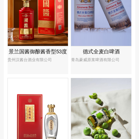
景兰国酱御酿酱香型53度
德式全麦白啤酒
贵州汉酱台酒业有限公司
青岛豪威原浆啤酒有限公司