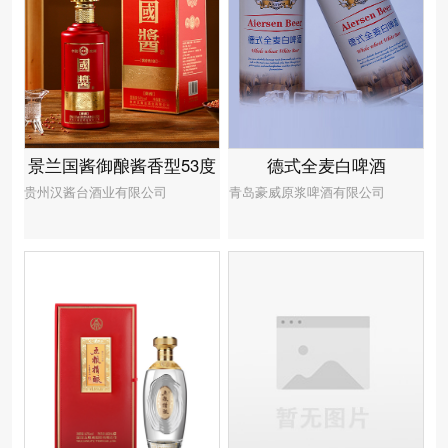
景兰国酱御酿酱香型53度
德式全麦白啤酒
贵州汉酱台酒业有限公司
青岛豪威原浆啤酒有限公司