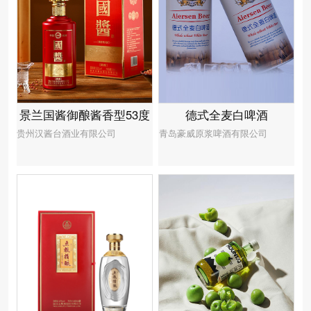
景兰国酱御酿酱香型53度
德式全麦白啤酒
贵州汉酱台酒业有限公司
青岛豪威原浆啤酒有限公司