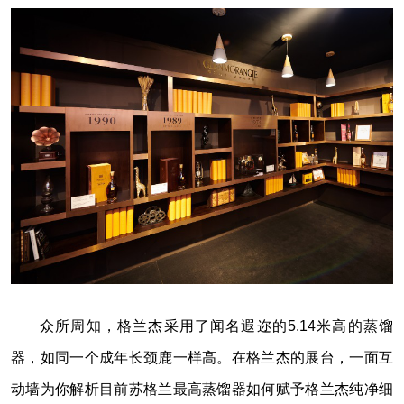
众所周知，格兰杰采用了闻名遐迩的5.14米高的蒸馏
器，如同一个成年长颈鹿一样高。在格兰杰的展台，一面互
动墙为你解析目前苏格兰最高蒸馏器如何赋予格兰杰纯净细