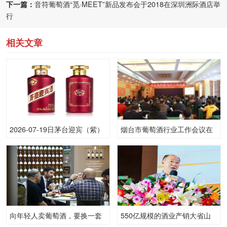
下一篇：
音符葡萄酒“觅·MEET”新品发布会于2018在深圳洲际酒店举
行
相关文章
2026-07-19日茅台迎宾（紫）
烟台市葡萄酒行业工作会议在
53.00度酒价格为126一瓶，上
市华侨宾馆成功召开
涨 126元
向年轻人卖葡萄酒，要换一套
550亿规模的酒业产销大省山