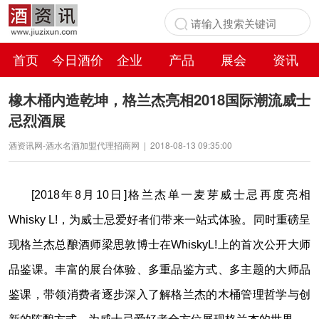
首页
今日酒价
企业
产品
展会
资讯
百科
橡木桶内造乾坤，格兰杰亮相2018国际潮流威士
忌烈酒展
酒资讯网-酒水名酒加盟代理招商网
|
2018-08-13 09:35:00
[2018年8月10日]格兰杰单一麦芽威士忌再度亮相
Whisky L!，为威士忌爱好者们带来一站式体验。同时重磅呈
现格兰杰总酿酒师梁思敦博士在WhiskyL!上的首次公开大师
品鉴课。丰富的展台体验、多重品鉴方式、多主题的大师品
鉴课，带领消费者逐步深入了解格兰杰的木桶管理哲学与创