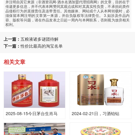
并注明自其它来源（非酒资讯网-酒水名酒加盟代理招商网）的文章，目的在于
传递更多信息，并不代表本网赞同其观点或和对其真实性负责，不承担此类作
品侵权行为的直接责任及连带责任。其他媒体、网站或个人从本网转载时，必
须保留本网注明的文章第一来源，并自负版权等法律责任。 3.如涉及作品内
容、版权等问题，请在作品发表之日起一周内与本网联系，否则视为放弃相关
权利。
上一篇：
五粮液诸多谜团待解
下一篇：
性价比最高的淘宝名单
相关文章
2025-08-15今日茅台生肖马
2024-02-21日，习酒铂钻
(散)53.00度酒价格为10,500一
500ML52.00度酒每瓶的价格
瓶，下跌 500元
是多少呢？