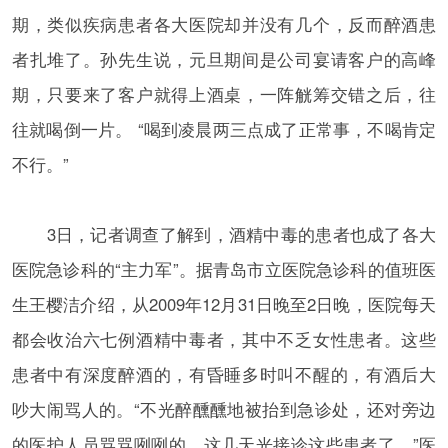
期，类似疾病患者各大医院却并没有几个，反而醉酒患
者扎堆了。孙先生说，元旦期间是公司宴请客户的高峰
期，只要来了客户就得上酒桌，一阵觥筹交错之后，往
往就喝倒一片。 “喝到凌晨两三点成了正常事，不喝肯定
不行。”
3日，记者调查了解到，酒精中毒的患者也成了各大
医院急诊科的“主力军”。据青岛市立医院急诊科的值班医
生王樱洁介绍，从2009年12月31日晚至2日晚，医院每天
都会收治六七例酒精中毒者，其中不乏女性患者。这些
患者中有深度醉酒的，有昏睡多时叫不醒的，有酒后大
吵大闹骂人的。“不光醉醺醺地被抬到急诊处，还对旁边
的医护人员骂骂咧咧的，这几天光接诊这些患者了。”医