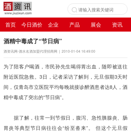
首页
今日酒价
企业
产品
展会
资讯
百科
酒精中毒成了“节日病”
酒资讯网-酒水名酒加盟代理招商网
|
2010-01-04 16:49:00
为了陪客户喝酒，市民孙先生喝得胃出血，随即被送往
附近医院急救。3日，记者采访了解到，元旦假期3天时
间，仅青岛市立医院平均每晚就接诊醉酒患者达8人，酒
精中毒成了突出的“节日病”。
据了解，往常一到节假日，腹泻、急性胰腺炎、肠
胃炎等典型节日病往往会“纷至沓来”。 但这个元旦假